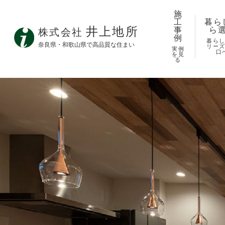
施
工
暮ら
井上地所
事
ら
株式会社
例
暮ら
奈良県・和歌山県で高品質な住まい
リー
実例
口
を見
る