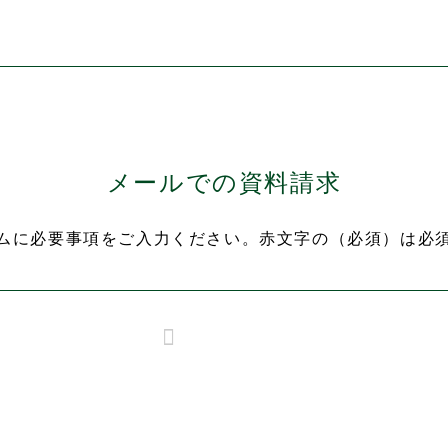
メールでの資料請求
ムに必要事項をご入力ください。
赤文字の（必須）は必
elect"><img src="http
<div class="select"><img src="http
-chisho.co.jp/wp/wp-
s://www.inoue-chisho.co.jp/wp/wp-
s/inoue/img/catalog03.
content/themes/inoue/img/catalog02.
r>パナソニック耐震住宅
jpg"><br>［井上地所オリジナ
テクノストラクチャー
ル］<br>ハイグレードな高気密
/div>
高断熱住宅<br>カーザ・イ・ル
ッソカタログ</div>