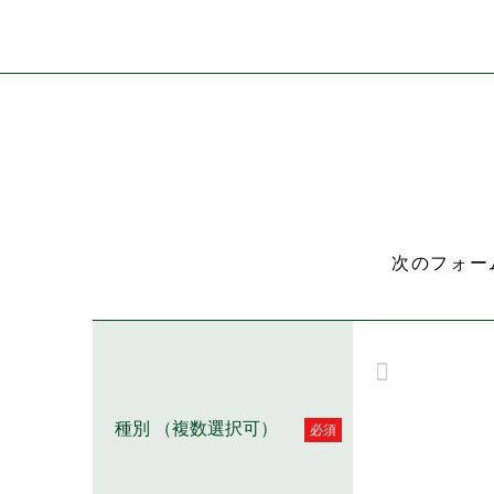
次のフォー
<div class="s
s://www.inoue
content/theme
jpg"><b
種別 （複数選択可）
必須
工法<br>
構造カタログ<