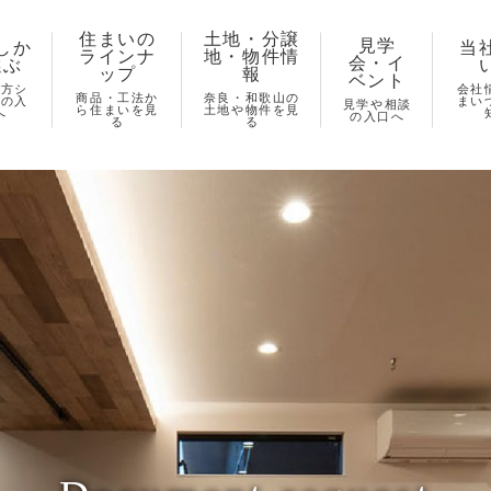
住まいの
土地・分譲
見学
しか
当
ラインナ
地・物件情
会・イ
選ぶ
ップ
報
ベント
し方シ
会社
商品・工法か
奈良・和歌山の
ズの入
まい
見学や相談
ら住まいを見
土地や物件を見
へ
の入口へ
る
る