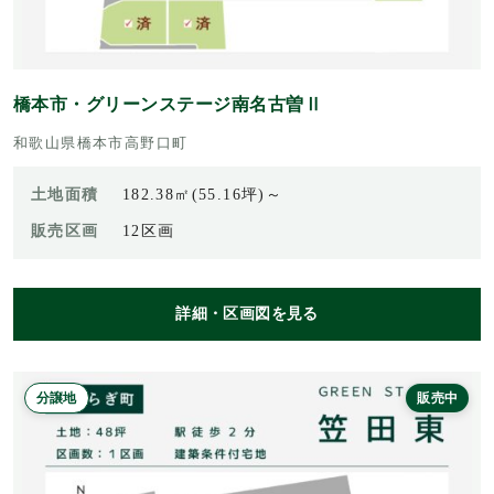
橋本市・グリーンステージ南名古曽Ⅱ
和歌山県橋本市高野口町
土地面積
182.38㎡(55.16坪)～
販売区画
12区画
詳細・区画図を見る
分譲地
販売中