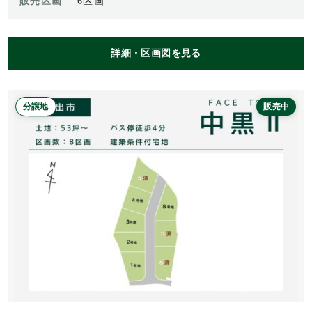
販売区画
6区画
詳細・区画図を見る
分譲地
販売中