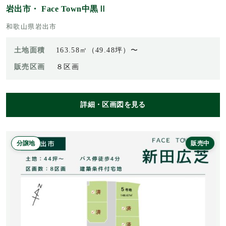
岩出市・ Face Town中黒Ⅱ
和歌山県岩出市
土地面積
163.58㎡（49.48坪）〜
販売区画
８区画
詳細・区画図を見る
分譲地
販売中