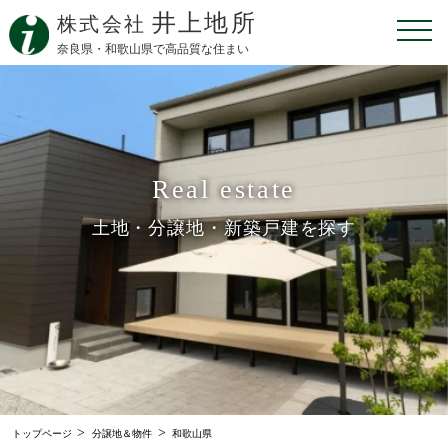
井上地所
株式会社
奈良県・和歌山県で高品質な住まい
Real estate
土地・分譲地・新築戸建を探す
>
>
トップページ
分譲地＆物件
和歌山県