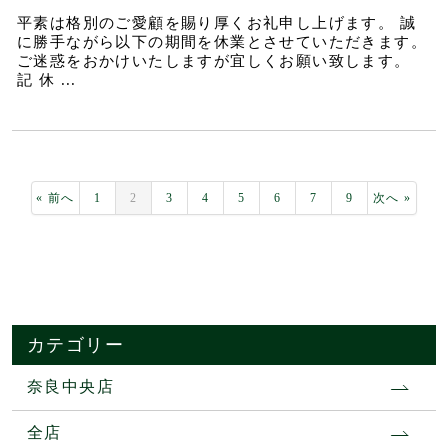
平素は格別のご愛顧を賜り厚くお礼申し上げます。 誠
に勝手ながら以下の期間を休業とさせていただきます。
ご迷惑をおかけいたしますが宜しくお願い致します。
記 休 ...
« 前へ
1
2
3
4
5
6
7
9
次へ »
カテゴリー
奈良中央店
全店