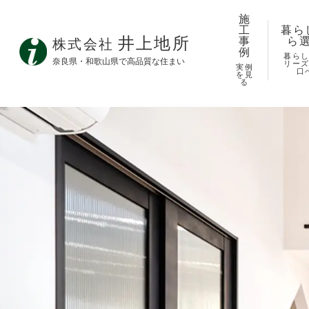
施
工
暮ら
井上地所
事
ら
株式会社
例
暮ら
奈良県・和歌山県で高品質な住まい
リー
実例
口
を見
る