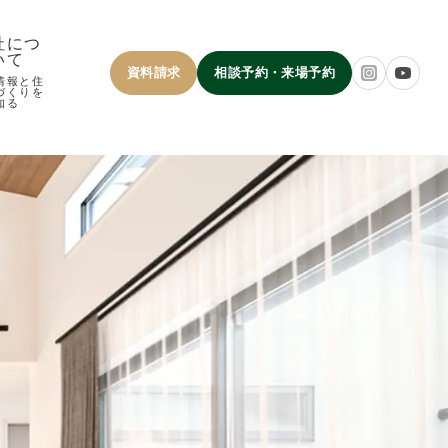
社につ
いて
資料請求
相談予約・来場予約
情報と住
づくりを
知る