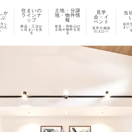
住まいの
土地・分譲
見学
しか
当
ラインナ
地・物件情
会・イ
選ぶ
ップ
報
ベント
し方シ
会社
商品・工法か
奈良・和歌山の
ズの入
まい
見学や相談
ら住まいを見
土地や物件を見
へ
の入口へ
る
る