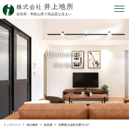
井上地所
株式会社
奈良県・和歌山県で高品質な住まい
Brokered
仲介物件
>
>
>
トップページ
仲介物件
奈良県
吉野郡大淀町北野/Y-137