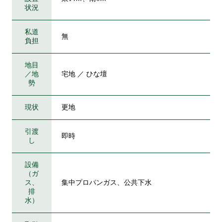
状況
私道
無
負担
地目
／地
宅地 ／ ひな壇
勢
現状
更地
引渡
即時
し
設備
（ガ
ス、
集中プロパンガス、公共下水
排
水）