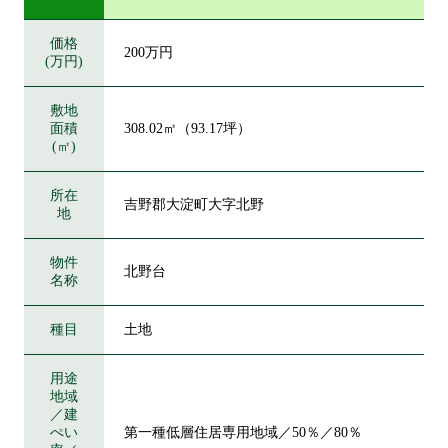
価格
200万円
(万円)
敷地
面積
308.02㎡（93.17坪）
(㎡)
所在
吉野郡大淀町大字北野
地
物件
北野台
名称
種目
土地
用途
地域
／建
ぺい
第一種低層住居専用地域／50％／80％