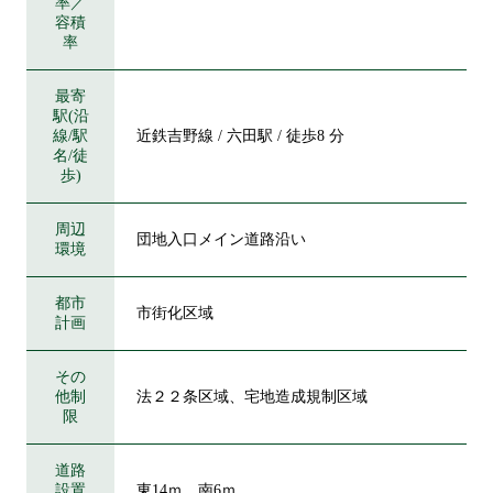
率／
容積
率
最寄
駅(沿
線/駅
近鉄吉野線 / 六田駅 / 徒歩8 分
名/徒
歩)
周辺
団地入口メイン道路沿い
環境
都市
市街化区域
計画
その
他制
法２２条区域、宅地造成規制区域
限
道路
設置
東14ｍ、南6ｍ