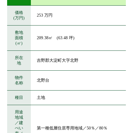
価格
253 万円
(万円)
敷地
面積
209.38㎡ (63.48 坪)
(㎡)
所在
吉野郡大淀町大字北野
地
物件
北野台
名称
種目
土地
用途
地域
／建
ぺい
第一種低層住居専用地域／50％／80％