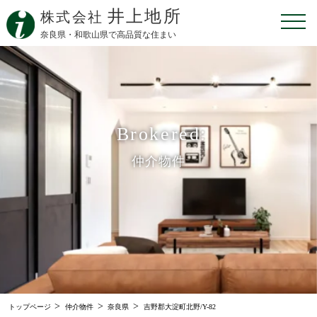
井上地所
株式会社
奈良県・和歌山県で高品質な住まい
Brokered
仲介物件
>
>
>
トップページ
仲介物件
奈良県
吉野郡大淀町北野/Y-82