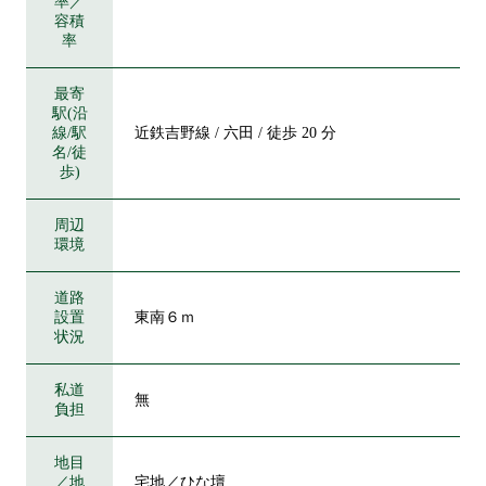
率／
容積
率
最寄
駅(沿
線/駅
近鉄吉野線 / 六田 / 徒歩 20 分
名/徒
歩)
周辺
環境
道路
設置
東南６ｍ
状況
私道
無
負担
地目
／地
宅地／ひな壇