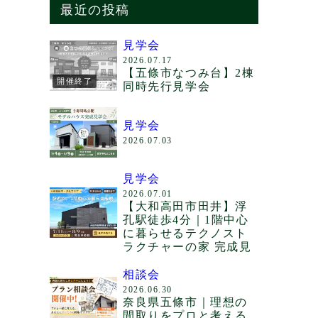
最近の投稿
見学会
2026.07.17
【五條市なつみ台】2棟
開催終了
同時先行見学会
見学会
2026.07.03
見学会
2026.07.01
【大和高田市田井】浮
孔駅徒歩4分｜1階中心
に暮らせるテクノスト
ラクチャーの家 完成見
相談会
2026.06.30
奈良県五條市｜理想の
間取りをプロと考える