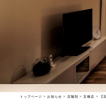
>
>
>
>
トップページ
お知らせ
店舗別
五條店
【