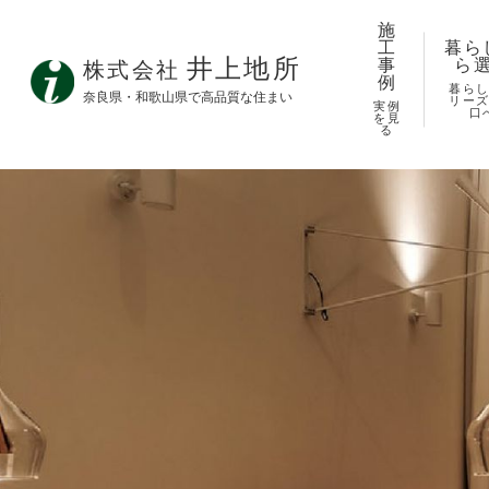
施
工
暮ら
井上地所
事
ら
株式会社
例
暮ら
奈良県・和歌山県で高品質な住まい
リー
実例
口
を見
る