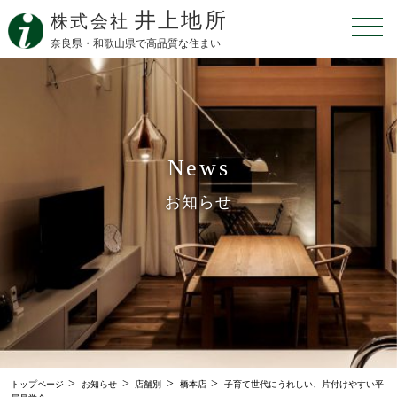
井上地所
株式会社
奈良県・和歌山県で高品質な住まい
News
お知らせ
>
>
>
>
トップページ
お知らせ
店舗別
橋本店
子育て世代にうれしい、片付けやすい平