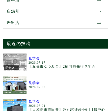
店舗別
岩出店
最近の投稿
見学会
2026.07.17
【五條市なつみ台】2棟同時先行見学会
開催終了
見学会
2026.07.03
見学会
2026.07.01
【大和高田市田井】浮孔駅徒歩4分｜1階中心