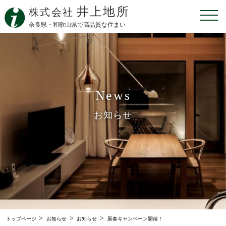
井上地所
株式会社
奈良県・和歌山県で高品質な住まい
News
お知らせ
>
>
>
トップページ
お知らせ
お知らせ
新春キャンペーン開催！