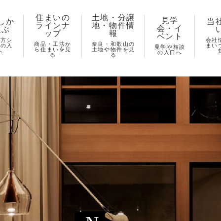
住まいの
土地・分譲
見学
しか
当
ラインナ
地・物件情
会・イ
選ぶ
ップ
報
ベント
し方シ
会社
商品・工法か
奈良・和歌山の
ズの入
まい
見学や相談
ら住まいを見
土地や物件を見
へ
の入口へ
る
る