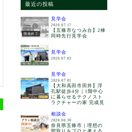
最近の投稿
見学会
2026.07.17
【五條市なつみ台】2棟
開催終了
同時先行見学会
見学会
2026.07.03
見学会
2026.07.01
【大和高田市田井】浮
孔駅徒歩4分｜1階中心
に暮らせるテクノスト
ラクチャーの家 完成見
相談会
2026.06.30
奈良県五條市｜理想の
間取りをプロと考える