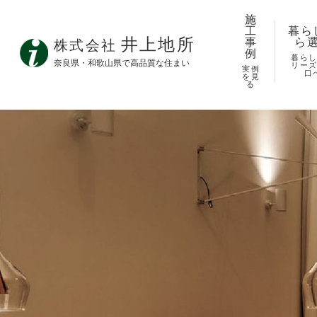
施
工
暮ら
井上地所
事
ら
株式会社
例
暮ら
奈良県・和歌山県で高品質な住まい
リー
実例
口
を見
る