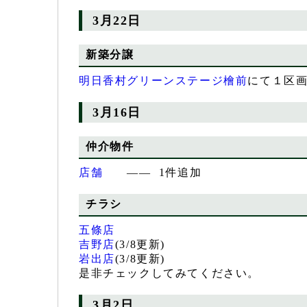
3月22日
新築分譲
明日香村グリーンステージ檜前
にて１区
3月16日
仲介物件
店舗
―― 1件追加
チラシ
五條店
吉野店
(3/8更新)
岩出店
(3/8更新)
是非チェックしてみてください。
3月2日