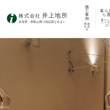
施
工
暮ら
井上地所
事
ら
株式会社
例
暮ら
奈良県・和歌山県で高品質な住まい
リー
実例
口
を見
る