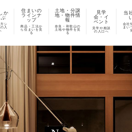
住まいの
土地・分譲
見学
しか
当
ラインナ
地・物件情
会・イ
選ぶ
ップ
報
ベント
し方シ
会社
商品・工法か
奈良・和歌山の
ズの入
まい
見学や相談
ら住まいを見
土地や物件を見
へ
の入口へ
る
る