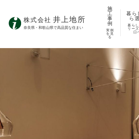
施
工
暮ら
井上地所
事
ら
株式会社
例
暮ら
奈良県・和歌山県で高品質な住まい
リー
実例
口
を見
る