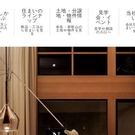
住まいの
土地・分譲
見学
しか
当
ラインナ
地・物件情
会・イ
選ぶ
ップ
報
ベント
し方シ
会社
商品・工法か
奈良・和歌山の
ズの入
まい
見学や相談
ら住まいを見
土地や物件を見
へ
の入口へ
る
る